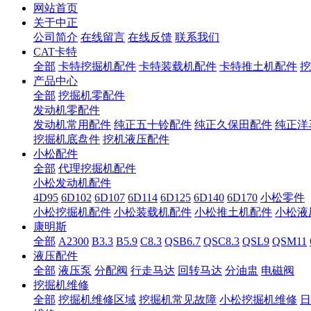
网站首页
关于中正
公司简介
在线留言
在线反馈
联系我们
CAT卡特
全部
卡特挖掘机配件
卡特装载机配件
卡特推土机配件
挖
产品中心
全部
挖掘机零配件
发动机零配件
发动机常用配件
纯正五十铃配件
纯正久保田配件
纯正洋
挖掘机底盘件
挖机液压配件
小松配件
全部
代理挖掘机配件
小松发动机配件
4D95
6D102
6D107
6D114
6D125
6D140
6D170
小松零件
小松挖掘机配件
小松装载机配件
小松推土机配件
小松液
康明斯
全部
A2300
B3.3
B5.9
C8.3
QSB6.7
QSC8.3
QSL9
QSM11
液压配件
全部
液压泵
分配阀
行走马达
回转马达
分油盅
电磁阀
挖掘机维修
全部
挖掘机维修区域
挖掘机常见故障
小松挖掘机维修
日