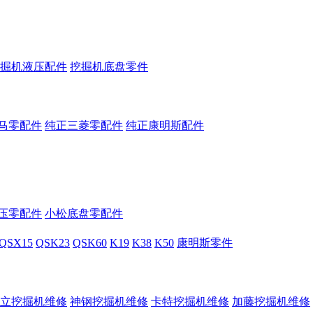
掘机液压配件
挖掘机底盘零件
马零配件
纯正三菱零配件
纯正康明斯配件
压零配件
小松底盘零配件
QSX15
QSK23
QSK60
K19
K38
K50
康明斯零件
立挖掘机维修
神钢挖掘机维修
卡特挖掘机维修
加藤挖掘机维修