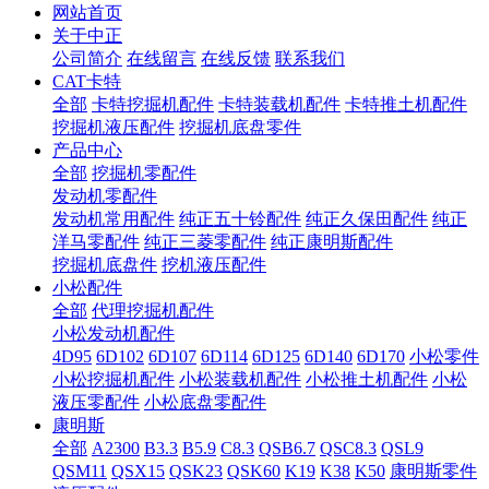
网站首页
关于中正
公司简介
在线留言
在线反馈
联系我们
CAT卡特
全部
卡特挖掘机配件
卡特装载机配件
卡特推土机配件
挖掘机液压配件
挖掘机底盘零件
产品中心
全部
挖掘机零配件
发动机零配件
发动机常用配件
纯正五十铃配件
纯正久保田配件
纯正
洋马零配件
纯正三菱零配件
纯正康明斯配件
挖掘机底盘件
挖机液压配件
小松配件
全部
代理挖掘机配件
小松发动机配件
4D95
6D102
6D107
6D114
6D125
6D140
6D170
小松零件
小松挖掘机配件
小松装载机配件
小松推土机配件
小松
液压零配件
小松底盘零配件
康明斯
全部
A2300
B3.3
B5.9
C8.3
QSB6.7
QSC8.3
QSL9
QSM11
QSX15
QSK23
QSK60
K19
K38
K50
康明斯零件