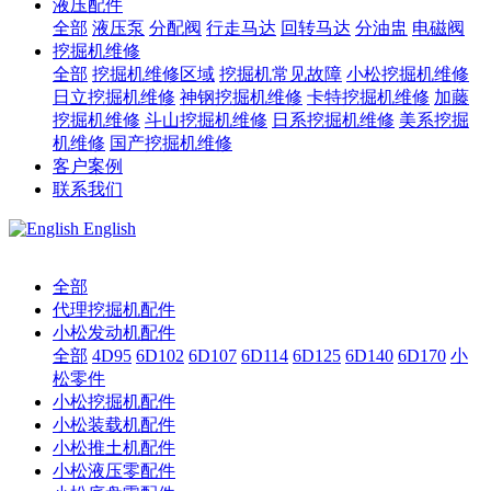
液压配件
全部
液压泵
分配阀
行走马达
回转马达
分油盅
电磁阀
挖掘机维修
全部
挖掘机维修区域
挖掘机常见故障
小松挖掘机维修
日立挖掘机维修
神钢挖掘机维修
卡特挖掘机维修
加藤
挖掘机维修
斗山挖掘机维修
日系挖掘机维修
美系挖掘
机维修
国产挖掘机维修
客户案例
联系我们
English
全部
代理挖掘机配件
小松发动机配件
全部
4D95
6D102
6D107
6D114
6D125
6D140
6D170
小
松零件
小松挖掘机配件
小松装载机配件
小松推土机配件
小松液压零配件