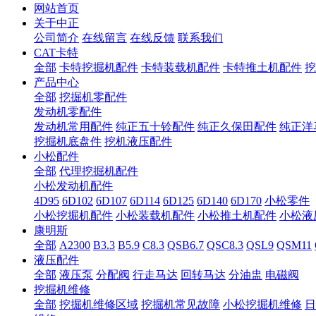
网站首页
关于中正
公司简介
在线留言
在线反馈
联系我们
CAT卡特
全部
卡特挖掘机配件
卡特装载机配件
卡特推土机配件
挖
产品中心
全部
挖掘机零配件
发动机零配件
发动机常用配件
纯正五十铃配件
纯正久保田配件
纯正洋
挖掘机底盘件
挖机液压配件
小松配件
全部
代理挖掘机配件
小松发动机配件
4D95
6D102
6D107
6D114
6D125
6D140
6D170
小松零件
小松挖掘机配件
小松装载机配件
小松推土机配件
小松液
康明斯
全部
A2300
B3.3
B5.9
C8.3
QSB6.7
QSC8.3
QSL9
QSM11
液压配件
全部
液压泵
分配阀
行走马达
回转马达
分油盅
电磁阀
挖掘机维修
全部
挖掘机维修区域
挖掘机常见故障
小松挖掘机维修
日