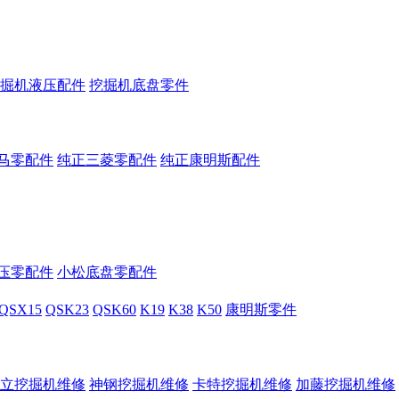
掘机液压配件
挖掘机底盘零件
马零配件
纯正三菱零配件
纯正康明斯配件
压零配件
小松底盘零配件
QSX15
QSK23
QSK60
K19
K38
K50
康明斯零件
立挖掘机维修
神钢挖掘机维修
卡特挖掘机维修
加藤挖掘机维修