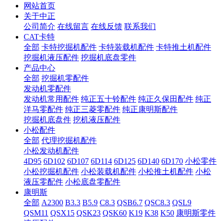
网站首页
关于中正
公司简介
在线留言
在线反馈
联系我们
CAT卡特
全部
卡特挖掘机配件
卡特装载机配件
卡特推土机配件
挖掘机液压配件
挖掘机底盘零件
产品中心
全部
挖掘机零配件
发动机零配件
发动机常用配件
纯正五十铃配件
纯正久保田配件
纯正
洋马零配件
纯正三菱零配件
纯正康明斯配件
挖掘机底盘件
挖机液压配件
小松配件
全部
代理挖掘机配件
小松发动机配件
4D95
6D102
6D107
6D114
6D125
6D140
6D170
小松零件
小松挖掘机配件
小松装载机配件
小松推土机配件
小松
液压零配件
小松底盘零配件
康明斯
全部
A2300
B3.3
B5.9
C8.3
QSB6.7
QSC8.3
QSL9
QSM11
QSX15
QSK23
QSK60
K19
K38
K50
康明斯零件