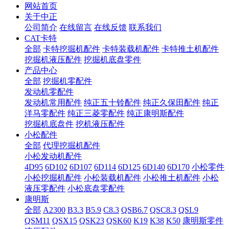
网站首页
关于中正
公司简介
在线留言
在线反馈
联系我们
CAT卡特
全部
卡特挖掘机配件
卡特装载机配件
卡特推土机配件
挖掘机液压配件
挖掘机底盘零件
产品中心
全部
挖掘机零配件
发动机零配件
发动机常用配件
纯正五十铃配件
纯正久保田配件
纯正
洋马零配件
纯正三菱零配件
纯正康明斯配件
挖掘机底盘件
挖机液压配件
小松配件
全部
代理挖掘机配件
小松发动机配件
4D95
6D102
6D107
6D114
6D125
6D140
6D170
小松零件
小松挖掘机配件
小松装载机配件
小松推土机配件
小松
液压零配件
小松底盘零配件
康明斯
全部
A2300
B3.3
B5.9
C8.3
QSB6.7
QSC8.3
QSL9
QSM11
QSX15
QSK23
QSK60
K19
K38
K50
康明斯零件