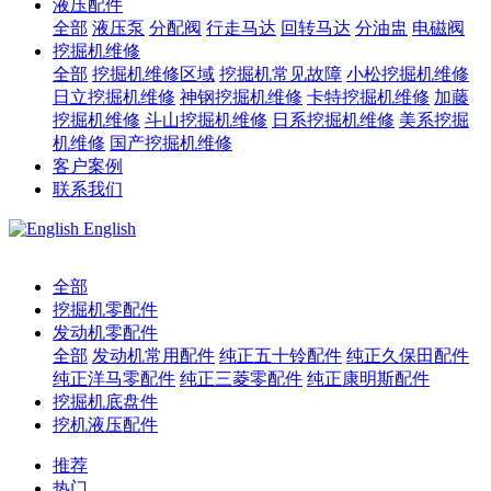
液压配件
全部
液压泵
分配阀
行走马达
回转马达
分油盅
电磁阀
挖掘机维修
全部
挖掘机维修区域
挖掘机常见故障
小松挖掘机维修
日立挖掘机维修
神钢挖掘机维修
卡特挖掘机维修
加藤
挖掘机维修
斗山挖掘机维修
日系挖掘机维修
美系挖掘
机维修
国产挖掘机维修
客户案例
联系我们
English
全部
挖掘机零配件
发动机零配件
全部
发动机常用配件
纯正五十铃配件
纯正久保田配件
纯正洋马零配件
纯正三菱零配件
纯正康明斯配件
挖掘机底盘件
挖机液压配件
推荐
热门