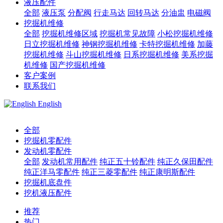
液压配件
全部
液压泵
分配阀
行走马达
回转马达
分油盅
电磁阀
挖掘机维修
全部
挖掘机维修区域
挖掘机常见故障
小松挖掘机维修
日立挖掘机维修
神钢挖掘机维修
卡特挖掘机维修
加藤
挖掘机维修
斗山挖掘机维修
日系挖掘机维修
美系挖掘
机维修
国产挖掘机维修
客户案例
联系我们
English
全部
挖掘机零配件
发动机零配件
全部
发动机常用配件
纯正五十铃配件
纯正久保田配件
纯正洋马零配件
纯正三菱零配件
纯正康明斯配件
挖掘机底盘件
挖机液压配件
推荐
热门