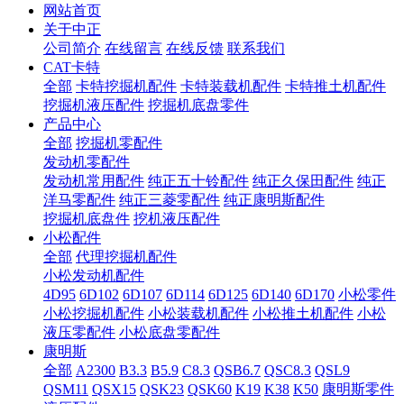
网站首页
关于中正
公司简介
在线留言
在线反馈
联系我们
CAT卡特
全部
卡特挖掘机配件
卡特装载机配件
卡特推土机配件
挖掘机液压配件
挖掘机底盘零件
产品中心
全部
挖掘机零配件
发动机零配件
发动机常用配件
纯正五十铃配件
纯正久保田配件
纯正
洋马零配件
纯正三菱零配件
纯正康明斯配件
挖掘机底盘件
挖机液压配件
小松配件
全部
代理挖掘机配件
小松发动机配件
4D95
6D102
6D107
6D114
6D125
6D140
6D170
小松零件
小松挖掘机配件
小松装载机配件
小松推土机配件
小松
液压零配件
小松底盘零配件
康明斯
全部
A2300
B3.3
B5.9
C8.3
QSB6.7
QSC8.3
QSL9
QSM11
QSX15
QSK23
QSK60
K19
K38
K50
康明斯零件