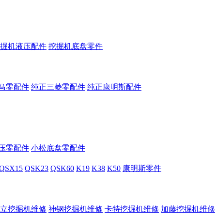
掘机液压配件
挖掘机底盘零件
马零配件
纯正三菱零配件
纯正康明斯配件
压零配件
小松底盘零配件
QSX15
QSK23
QSK60
K19
K38
K50
康明斯零件
立挖掘机维修
神钢挖掘机维修
卡特挖掘机维修
加藤挖掘机维修