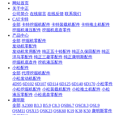
网站首页
关于中正
公司简介
在线留言
在线反馈
联系我们
CAT卡特
全部
卡特挖掘机配件
卡特装载机配件
卡特推土机配件
挖掘机液压配件
挖掘机底盘零件
产品中心
全部
挖掘机零配件
发动机零配件
发动机常用配件
纯正五十铃配件
纯正久保田配件
纯正
洋马零配件
纯正三菱零配件
纯正康明斯配件
挖掘机底盘件
挖机液压配件
小松配件
全部
代理挖掘机配件
小松发动机配件
4D95
6D102
6D107
6D114
6D125
6D140
6D170
小松零件
小松挖掘机配件
小松装载机配件
小松推土机配件
小松
液压零配件
小松底盘零配件
康明斯
全部
A2300
B3.3
B5.9
C8.3
QSB6.7
QSC8.3
QSL9
QSM11
QSX15
QSK23
QSK60
K19
K38
K50
康明斯零件