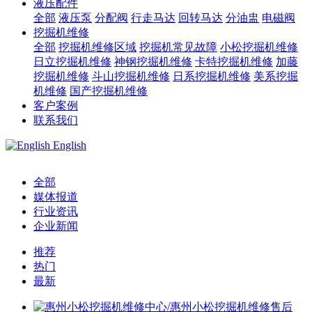
液压配件
全部
液压泵
分配阀
行走马达
回转马达
分油盅
电磁阀
挖掘机维修
全部
挖掘机维修区域
挖掘机常见故障
小松挖掘机维修
日立挖掘机维修
神钢挖掘机维修
卡特挖掘机维修
加藤
挖掘机维修
斗山挖掘机维修
日系挖掘机维修
美系挖掘
机维修
国产挖掘机维修
客户案例
联系我们
English
全部
媒体报道
行业资讯
企业新闻
推荐
热门
最新