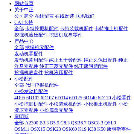
网站首页
关于中正
公司简介
在线留言
在线反馈
联系我们
CAT卡特
全部
卡特挖掘机配件
卡特装载机配件
卡特推土机配件
挖掘机液压配件
挖掘机底盘零件
产品中心
全部
挖掘机零配件
发动机零配件
发动机常用配件
纯正五十铃配件
纯正久保田配件
纯正
洋马零配件
纯正三菱零配件
纯正康明斯配件
挖掘机底盘件
挖机液压配件
小松配件
全部
代理挖掘机配件
小松发动机配件
4D95
6D102
6D107
6D114
6D125
6D140
6D170
小松零件
小松挖掘机配件
小松装载机配件
小松推土机配件
小松
液压零配件
小松底盘零配件
康明斯
全部
A2300
B3.3
B5.9
C8.3
QSB6.7
QSC8.3
QSL9
QSM11
QSX15
QSK23
QSK60
K19
K38
K50
康明斯零件