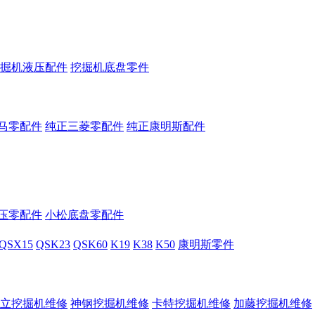
掘机液压配件
挖掘机底盘零件
马零配件
纯正三菱零配件
纯正康明斯配件
压零配件
小松底盘零配件
QSX15
QSK23
QSK60
K19
K38
K50
康明斯零件
立挖掘机维修
神钢挖掘机维修
卡特挖掘机维修
加藤挖掘机维修