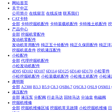
网站首页
关于中正
公司简介
在线留言
在线反馈
联系我们
CAT卡特
全部
卡特挖掘机配件
卡特装载机配件
卡特推土机配件
挖
产品中心
全部
挖掘机零配件
发动机零配件
发动机常用配件
纯正五十铃配件
纯正久保田配件
纯正洋
挖掘机底盘件
挖机液压配件
小松配件
全部
代理挖掘机配件
小松发动机配件
4D95
6D102
6D107
6D114
6D125
6D140
6D170
小松零件
小松挖掘机配件
小松装载机配件
小松推土机配件
小松液
康明斯
全部
A2300
B3.3
B5.9
C8.3
QSB6.7
QSC8.3
QSL9
QSM11
液压配件
全部
液压泵
分配阀
行走马达
回转马达
分油盅
电磁阀
挖掘机维修
全部
挖掘机维修区域
挖掘机常见故障
小松挖掘机维修
日