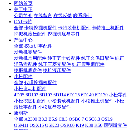
网站首页
关于中正
公司简介
在线留言
在线反馈
联系我们
CAT卡特
全部
卡特挖掘机配件
卡特装载机配件
卡特推土机配件
挖掘机液压配件
挖掘机底盘零件
产品中心
全部
挖掘机零配件
发动机零配件
发动机常用配件
纯正五十铃配件
纯正久保田配件
纯正
洋马零配件
纯正三菱零配件
纯正康明斯配件
挖掘机底盘件
挖机液压配件
小松配件
全部
代理挖掘机配件
小松发动机配件
4D95
6D102
6D107
6D114
6D125
6D140
6D170
小松零件
小松挖掘机配件
小松装载机配件
小松推土机配件
小松
液压零配件
小松底盘零配件
康明斯
全部
A2300
B3.3
B5.9
C8.3
QSB6.7
QSC8.3
QSL9
QSM11
QSX15
QSK23
QSK60
K19
K38
K50
康明斯零件