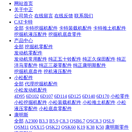
网站首页
关于中正
公司简介
在线留言
在线反馈
联系我们
CAT卡特
全部
卡特挖掘机配件
卡特装载机配件
卡特推土机配件
挖掘机液压配件
挖掘机底盘零件
产品中心
全部
挖掘机零配件
发动机零配件
发动机常用配件
纯正五十铃配件
纯正久保田配件
纯正
洋马零配件
纯正三菱零配件
纯正康明斯配件
挖掘机底盘件
挖机液压配件
小松配件
全部
代理挖掘机配件
小松发动机配件
4D95
6D102
6D107
6D114
6D125
6D140
6D170
小松零件
小松挖掘机配件
小松装载机配件
小松推土机配件
小松
液压零配件
小松底盘零配件
康明斯
全部
A2300
B3.3
B5.9
C8.3
QSB6.7
QSC8.3
QSL9
QSM11
QSX15
QSK23
QSK60
K19
K38
K50
康明斯零件