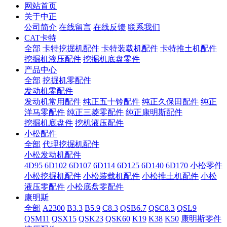
网站首页
关于中正
公司简介
在线留言
在线反馈
联系我们
CAT卡特
全部
卡特挖掘机配件
卡特装载机配件
卡特推土机配件
挖掘机液压配件
挖掘机底盘零件
产品中心
全部
挖掘机零配件
发动机零配件
发动机常用配件
纯正五十铃配件
纯正久保田配件
纯正
洋马零配件
纯正三菱零配件
纯正康明斯配件
挖掘机底盘件
挖机液压配件
小松配件
全部
代理挖掘机配件
小松发动机配件
4D95
6D102
6D107
6D114
6D125
6D140
6D170
小松零件
小松挖掘机配件
小松装载机配件
小松推土机配件
小松
液压零配件
小松底盘零配件
康明斯
全部
A2300
B3.3
B5.9
C8.3
QSB6.7
QSC8.3
QSL9
QSM11
QSX15
QSK23
QSK60
K19
K38
K50
康明斯零件