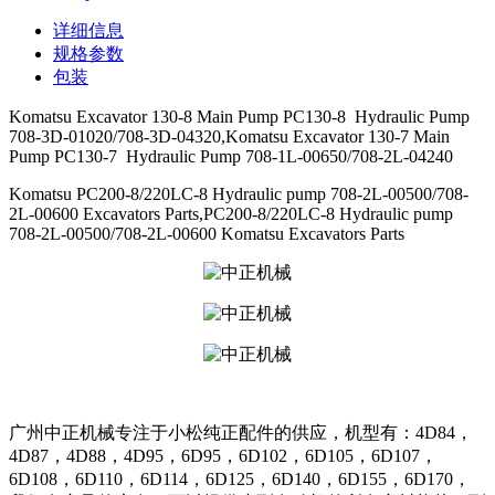
详细信息
规格参数
包装
Komatsu Excavator 130-8 Main Pump PC130-8 Hydraulic Pump
708-3D-01020/708-3D-04320,Komatsu Excavator 130-7 Main
Pump PC130-7 Hydraulic Pump 708-1L-00650/708-2L-04240
Komatsu PC200-8/220LC-8 Hydraulic pump 708-2L-00500/708-
2L-00600 Excavators Parts,PC200-8/220LC-8 Hydraulic pump
708-2L-00500/708-2L-00600 Komatsu Excavators Parts
广州中正机械专注于小松纯正配件的供应，机型有：4D84，
4D87，4D88，4D95，6D95，6D102，6D105，6D107，
6D108，6D110，6D114，6D125，6D140，6D155，6D170，