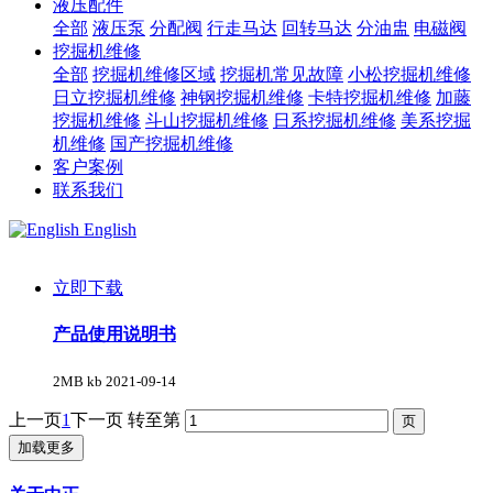
液压配件
全部
液压泵
分配阀
行走马达
回转马达
分油盅
电磁阀
挖掘机维修
全部
挖掘机维修区域
挖掘机常见故障
小松挖掘机维修
日立挖掘机维修
神钢挖掘机维修
卡特挖掘机维修
加藤
挖掘机维修
斗山挖掘机维修
日系挖掘机维修
美系挖掘
机维修
国产挖掘机维修
客户案例
联系我们
English
立即下载
产品使用说明书
2MB kb
2021-09-14
上一页
1
下一页
转至第
加载更多