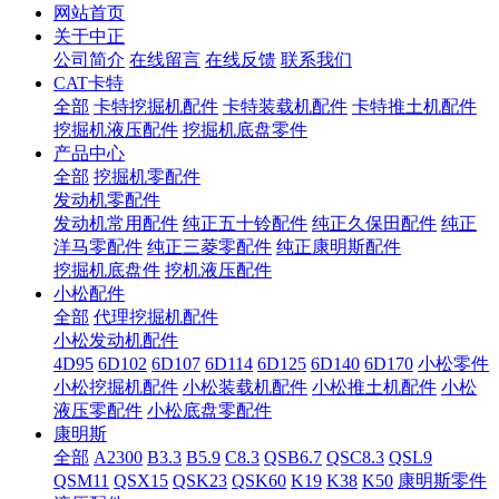
网站首页
关于中正
公司简介
在线留言
在线反馈
联系我们
CAT卡特
全部
卡特挖掘机配件
卡特装载机配件
卡特推土机配件
挖掘机液压配件
挖掘机底盘零件
产品中心
全部
挖掘机零配件
发动机零配件
发动机常用配件
纯正五十铃配件
纯正久保田配件
纯正
洋马零配件
纯正三菱零配件
纯正康明斯配件
挖掘机底盘件
挖机液压配件
小松配件
全部
代理挖掘机配件
小松发动机配件
4D95
6D102
6D107
6D114
6D125
6D140
6D170
小松零件
小松挖掘机配件
小松装载机配件
小松推土机配件
小松
液压零配件
小松底盘零配件
康明斯
全部
A2300
B3.3
B5.9
C8.3
QSB6.7
QSC8.3
QSL9
QSM11
QSX15
QSK23
QSK60
K19
K38
K50
康明斯零件