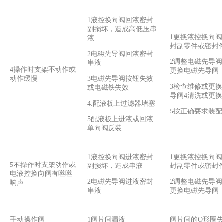
1液控换向阀回液密封
副损坏，造成高低压串
1更换液控换向
液
封副零件或密封
2电磁先导阀回液密封
2调整电磁先导
串液
4操作时支架不动作或
更换电磁先导阀
动作缓慢
3电磁先导阀按钮失效
3检查维修或更
或电磁铁失效
导阀4清洗或更
4.配液板上过滤器堵塞
5按正确要求装配
5配液板上进液或回液
单向阀反装
1液控换向阀进液密封
1更换液控换向
5不操作时支架动作或
副损坏，造成串液
封副零件或密封
电液控换向阀有咝咝
2电磁先导阀进液密封
2调整电磁先导
响声
串液
更换电磁先导阀
手动操作阀
1阀片间漏液
阀片间的O形圈