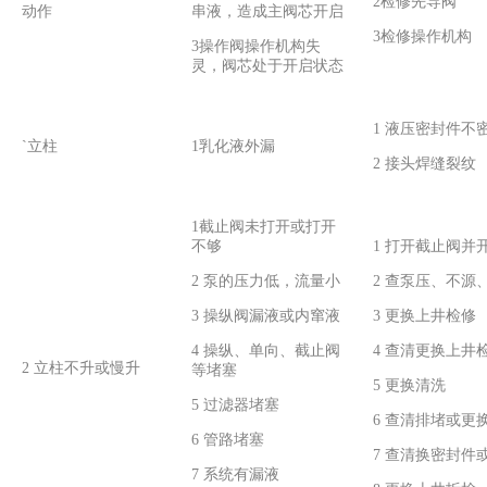
2检修先导阀
动作
串液，造成主阀芯开启
3检修操作机构
3操作阀操作机构失
灵，阀芯处于开启状态
1 液压密封件不
`立柱
1乳化液外漏
2 接头焊缝裂纹
1截止阀未打开或打开
不够
1 打开截止阀并
2 泵的压力低，流量小
2 查泵压、不源
3 操纵阀漏液或内窜液
3 更换上井检修
4 操纵、单向、截止阀
4 查清更换上井
2 立柱不升或慢升
等堵塞
5 更换清洗
5 过滤器堵塞
6 查清排堵或更
6 管路堵塞
7 查清换密封件
7 系统有漏液