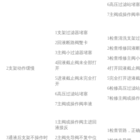
6高压过滤站堵塞
7主阀或操作阀
1支架过滤器堵塞
1检查清洗支架
2回液断路阀蹩卡
2检查维修回液
3主阀小过滤器堵塞
3检查维修主阀
4回液截止阀未全部打
2支架动作缓慢
开
4打开回液截止阀
5进液截止阀未完全打
5完全打开进液
开
6检修高压过滤站
6高压过滤站堵塞
7检修主阀或操
7主阀或操作阀串液
1主阀或操作阀主进回
液接反
1检查管路，正
3通液后支架不操作时
2主阀先导阀不复中位