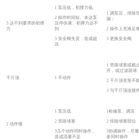
1 泵压低，初撑力低
1 调泵压，排除
2 操作时间短、未达泵
漏；
5 达不到要求的初撑
压停供液、初撑力达不
力
到
2 操作上充液足
3 安全阀失灵，造成超
3 更换安全阀
压
1 管路堵塞或截
开，或过滤器堵
千斤顶
1 不动作
2 千斤顶变形不
3 与千斤顶连接
1 泵压低
1检修泵、调压
2 管路堵塞
2 排除堵塞部位
2 动作慢
3几个动作同时操作，
3协调操作，尽
造成流量不足
多同时操作