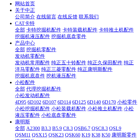
网站首页
关于中正
公司简介
在线留言
在线反馈
联系我们
CAT卡特
全部
卡特挖掘机配件
卡特装载机配件
卡特推土机配件
挖掘机液压配件
挖掘机底盘零件
产品中心
全部
挖掘机零配件
发动机零配件
发动机常用配件
纯正五十铃配件
纯正久保田配件
纯正
洋马零配件
纯正三菱零配件
纯正康明斯配件
挖掘机底盘件
挖机液压配件
小松配件
全部
代理挖掘机配件
小松发动机配件
4D95
6D102
6D107
6D114
6D125
6D140
6D170
小松零件
小松挖掘机配件
小松装载机配件
小松推土机配件
小松
液压零配件
小松底盘零配件
康明斯
全部
A2300
B3.3
B5.9
C8.3
QSB6.7
QSC8.3
QSL9
QSM11
QSX15
QSK23
QSK60
K19
K38
K50
康明斯零件