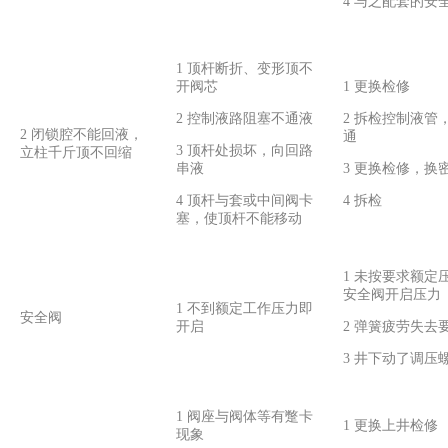
4 与之配套的安
1 顶杆断折、变形顶不
开阀芯
1 更换检修
2 控制液路阻塞不通液
2 拆检控制液管
2 闭锁腔不能回液，
通
3 顶杆处损坏，向回路
立柱千斤顶不回缩
串液
3 更换检修，换
4 顶杆与套或中间阀卡
4 拆检
塞，使顶杆不能移动
1 未按要求额定
安全阀开启压力
1 不到额定工作压力即
安全阀
开启
2 弹簧疲劳失去
3 井下动了调压
1 阀座与阀体等有蹩卡
1 更换上井检修
现象