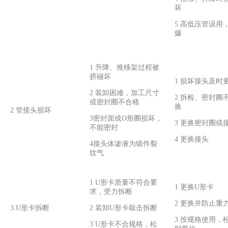
坏
5 高低压管误用
爆
1 升降、推移架过程被
挤碰坏
1 损坏接头及时
2 装卸困难，加工尺寸
2 拆检、密封圈
或密封圈不合格
换
2 管接头损坏
3密封面或O形圈损坏，
3 更换密封圈或
不能密封
4 更换接头
4接头体渗液为锻件裂
纹气
1 U形卡质量不符合要
1 更换U形卡
求，受力拆断
2 更换并防止重
3 U形卡拆断
2 装卸U形卡敲击拆断
3 按规格使用，
3 U形卡不合规格，松