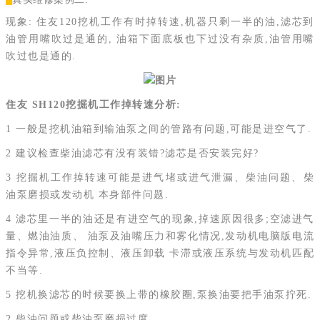
现象: 住友120挖机工作有时掉转速,机器只剩一半的油,滤芯到
油管用嘴吹过是通的, 油箱下面底板也下过没有杂质,油管用嘴
吹过也是通的.
住友 SH120挖掘机工作掉转速分析:
1 一般是挖机油箱到输油泵之间的管路有问题,可能是进空气了.
2 建议检查柴油滤芯有没有装错?滤芯是否安装完好?
3 挖掘机工作掉转速可能是进气堵或进气泄漏、柴油问题、柴
油泵磨损或发动机 本身部件问题.
4 滤芯里一半的油还是有进空气的现象,掉速原因很多;空滤进气
量、燃油油质、 油泵及油嘴压力和雾化情况,发动机电脑版电流
指令异常,液压负控制、液压卸载 卡滞或液压系统与发动机匹配
不当等.
5 挖机换滤芯的时候要换上带的橡胶圈,泵换油要把手油泵拧死.
2 柴油问题或柴油泵磨损过度.