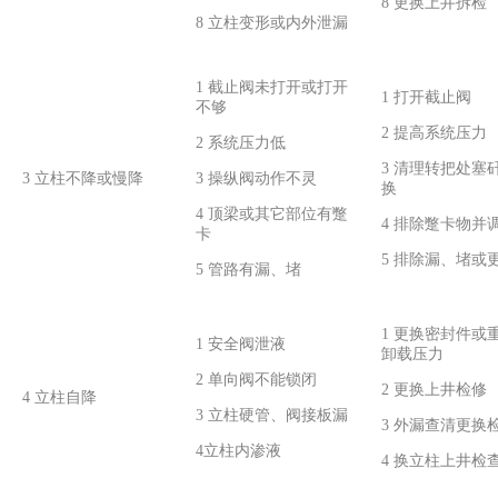
8 更换上井拆检
8 立柱变形或内外泄漏
1 截止阀未打开或打开
1 打开截止阀
不够
2 提高系统压力
2 系统压力低
3 清理转把处塞
3 立柱不降或慢降
3 操纵阀动作不灵
换
4 顶梁或其它部位有蹩
4 排除蹩卡物并
卡
5 排除漏、堵或
5 管路有漏、堵
1 更换密封件或
1 安全阀泄液
卸载压力
2 单向阀不能锁闭
2 更换上井检修
4 立柱自降
3 立柱硬管、阀接板漏
3 外漏查清更换
4立柱内渗液
4 换立柱上井检