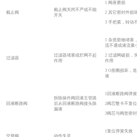
1 阀座磨损
截止阀关闭不严或不能
截止阀
2 其它密封件损
开关
3 手把紧，转动
1 杂质脏物堵塞
流不通或液流量
过滤器堵塞或烂网不起
2 过滤网破损，
过滤器
作用
作用
3 O形圈损坏，
液
1回液断路阀弹
拆除操作阀回液主管路
回液断路阀
后从回液断路阀接头除
2阀芯蹩卡不复位
漏液
3阀芯与阀垫密
1复位弹簧失效
交替阀
动作失灵