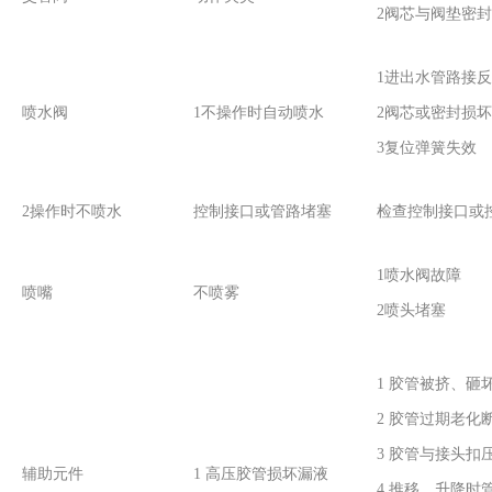
2阀芯与阀垫密
1进出水管路接反
喷水阀
1不操作时自动喷水
2阀芯或密封损坏
3复位弹簧失效
2操作时不喷水
控制接口或管路堵塞
检查控制接口或
1喷水阀故障
喷嘴
不喷雾
2喷头堵塞
1 胶管被挤、砸
2 胶管过期老化
3 胶管与接头扣
辅助元件
1 高压胶管损坏漏液
4 推移、升降时