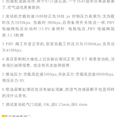
1 挖掘机油路清理,两个0751滤芯器,一个1643油水分离器都换
了,空气滤也更换新的.
2 发动机空载转速1980转正负30转 ps 控制压力表测为:无负载
时压力3030kpa, 负载时:980kpa,启用备用开关情况一样,PRV
电磁阀电压自动时:15.8V,备用时: 电瓶电压,PRV 电磁阀阻
值:12.5欧姆.
3 PRV 阀工作是正常的,双泵负载工作压力为35000kpa,先导压
力4100kpa.
4 液压泵刚刚大修也上过实验台测试正常,用 ET 检查发动机,没
有现行故障报警, 也没有历史故障报警.
5 燃油压力:空载高怠速560kpa,共轨压力:空载高怠速98000kpa,
增压压力:85.
6 喷油器断缸测试也没有缺缸现象,把进气传感器断开也是同样
的没什么变化.
7 调试发动机气门试机 OK,进0.25mm,排0.4mm
真实维修案例二: