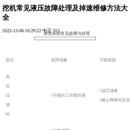
挖机常见液压故障处理及掉速维修方法大
全
2022-12-06 10:29:22
中正
553
液压系统常见故障与处理
部位
故障现象
可能原因
高
压
1滤芯堵塞
过
1不能向工作面供液
2截止阀换向失灵
滤
站