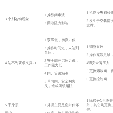
1 拆换操纵阀检
1 操纵阀窜液
3 个别连动现象
2 发生于空载情
2 回液阻力影响
支撑。
1 泵压低，初撑力低
1 调整泵压
2 操作时间短，未达到
泵压，
2 操作充液足够
3 安全阀开启压力低，
4 达不到要求支撑力
4调安全阀压力
工作阻力低
5 更换漏液阀、
4 阀、管路漏液
6 更换控制阀
5 单向阀、安全阀失
灵，造成闭锁超阻
1 除接头O形圈
5 千斤顶
1 外漏主要是密封件坏
外，其它均更换
焊。