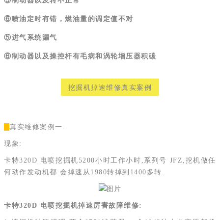
⑤制动器以及转不正常
⑥喷油定时有错，燃油量的调定值不对
⑤进气系统漏气
⑥制动器以及操控杆有毛病和涡轮增压器积碳
挖掘机掉速维修真实案例
真实维修案例一:
现象:
卡特320D 电喷挖掘机5200小时工作小时,系列号 JFZ,挖机做任
何动作发动机都 会掉速从1980转掉到1400多转.
卡特320D 电喷挖掘机掉速厉害故障维修: