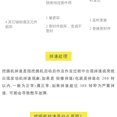
时复位
脱推动连接作用
1 被挤坏
1 及时更换
4 其它辅助液压元件
2 密封件损坏，造成不
损坏
2 更换密封件
密封
掉速处理
挖掘机掉速是指挖掘机启动后作业作业过程中出现掉速或突然
出现发动机掉速现象,如果是 轻微掉速(也就是掉速在 200 转
以内,一般为正常)属正常;如果掉速超过 300 转即为严重掉
速, 可能会导致憋车故障.
挖掘机掉速是什么原因?