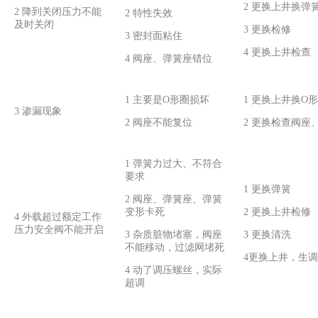
2 更换上井换弹
2 降到关闭压力不能
2 特性失效
及时关闭
3 更换检修
3 密封面粘住
4 更换上井检查
4 阀座、弹簧座错位
1 主要是O形圈损坏
1 更换上井换O
3 渗漏现象
2 阀座不能复位
2 更换检查阀座
1 弹簧力过大、不符合
要求
1 更换弹簧
2 阀座、弹簧座、弹簧
变形卡死
2 更换上井检修
4 外载超过额定工作
压力安全阀不能开启
3 杂质脏物堵塞，阀座
3 更换清洗
不能移动，过滤网堵死
4更换上井，生调
4 动了调压螺丝，实际
超调