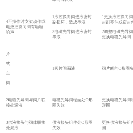
1液控换向阀进液密封
1更换液控换向
4不操作时支架动作或
副损坏，造成串液
封副零件或密封
电液控换向阀有咝咝
2电磁先导阀进液密封
2调整电磁先导
响声
串液
更换电磁先导阀
片
式
1阀片间漏液
阀片间的O形圈
主
阀
2电磁先导阀与阀片联
电磁先导阀端面处O形
更换电磁先导阀
接处漏液
圈失效
形圈
3供液接头与阀体联接
供液接头组件处O形圈
更换供液接头组
处漏液
失效
圈