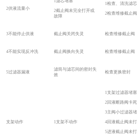
1滤芯堵塞
1检查、清洗滤芯
2供液流量小
2截止阀未完全打开或
2检查维修截止阀
故障
3不能停止供液
截止阀关闭失灵
检查维修截止阀
4不能实现反冲洗
截止阀换向失灵
检查维修截止阀
滤筒与滤芯间的密封失
5过滤器漏液
检查更换密封
效
1支架过滤器堵塞
2回液断路阀卡死
3主阀小过滤器
支架动作
1支架不动作
4回液截止阀未
5进液截止阀未