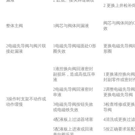
漏液
2 缸底、接头焊缝裂纹
2 更换上井检补
阀芯与阀体间的
整体主阀
1阀芯与阀体间漏液
效
2电磁先导阀与阀片联
1电磁先导阀端面处O形
更换电磁先导阀
接处漏液
圈失效
形圈
1液控换向阀回液密封
副损坏，造成高低压串
1更换液控换向
液
封副零件或密封
2电磁先导阀回液密封
2调整电磁先导
串液
更换电磁先导阀
3操作时支架不动作或
动作缓慢
3电磁先导阀按钮失效
3检查维修或更
或电磁铁失效
导阀
4配液板上过滤器堵塞
4清洗或更换过
5配液板上进液或回液
5按正确要求装配
单向阀反装