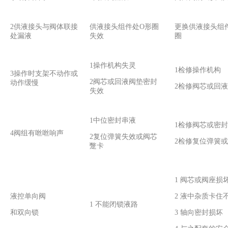
2供液接头与阀体联接
供液接头组件处O形圈
更换供液接头组
处漏液
失效
圈
1操作机构失灵
1检修操作机构
3操作时支架不动作或
2阀芯或回液阀垫密封
动作缓慢
2检修阀芯或回
失效
1中位密封串液
1检修阀芯或密
4阀组有咝咝响声
2复位弹簧失效或阀芯
2检修复位弹簧
蹩卡
1 阀芯或阀座损
液控单向阀
2 液中杂质卡住
1 不能闭锁液路
和双向锁
3 轴向密封损坏