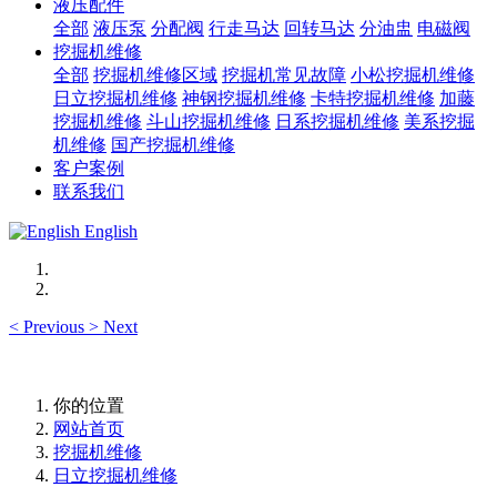
液压配件
全部
液压泵
分配阀
行走马达
回转马达
分油盅
电磁阀
挖掘机维修
全部
挖掘机维修区域
挖掘机常见故障
小松挖掘机维修
日立挖掘机维修
神钢挖掘机维修
卡特挖掘机维修
加藤
挖掘机维修
斗山挖掘机维修
日系挖掘机维修
美系挖掘
机维修
国产挖掘机维修
客户案例
联系我们
English
<
Previous
>
Next
你的位置
网站首页
挖掘机维修
日立挖掘机维修