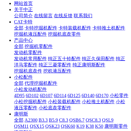
网站首页
关于中正
公司简介
在线留言
在线反馈
联系我们
CAT卡特
全部
卡特挖掘机配件
卡特装载机配件
卡特推土机配件
挖掘机液压配件
挖掘机底盘零件
产品中心
全部
挖掘机零配件
发动机零配件
发动机常用配件
纯正五十铃配件
纯正久保田配件
纯正
洋马零配件
纯正三菱零配件
纯正康明斯配件
挖掘机底盘件
挖机液压配件
小松配件
全部
代理挖掘机配件
小松发动机配件
4D95
6D102
6D107
6D114
6D125
6D140
6D170
小松零件
小松挖掘机配件
小松装载机配件
小松推土机配件
小松
液压零配件
小松底盘零配件
康明斯
全部
A2300
B3.3
B5.9
C8.3
QSB6.7
QSC8.3
QSL9
QSM11
QSX15
QSK23
QSK60
K19
K38
K50
康明斯零件