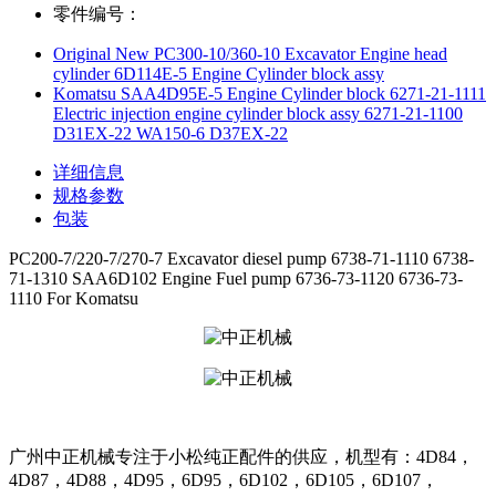
零件编号：
Original New PC300-10/360-10 Excavator Engine head
cylinder 6D114E-5 Engine Cylinder block assy
Komatsu SAA4D95E-5 Engine Cylinder block 6271-21-1111
Electric injection engine cylinder block assy 6271-21-1100
D31EX-22 WA150-6 D37EX-22
详细信息
规格参数
包装
PC200-7/220-7/270-7 Excavator diesel pump 6738-71-1110 6738-
71-1310 SAA6D102 Engine Fuel pump 6736-73-1120 6736-73-
1110 For Komatsu
广州中正机械专注于小松纯正配件的供应，机型有：4D84，
4D87，4D88，4D95，6D95，6D102，6D105，6D107，