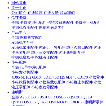
网站首页
关于中正
公司简介
在线留言
在线反馈
联系我们
CAT卡特
全部
卡特挖掘机配件
卡特装载机配件
卡特推土机配件
挖掘机液压配件
挖掘机底盘零件
产品中心
全部
挖掘机零配件
发动机零配件
发动机常用配件
纯正五十铃配件
纯正久保田配件
纯正
洋马零配件
纯正三菱零配件
纯正康明斯配件
挖掘机底盘件
挖机液压配件
小松配件
全部
代理挖掘机配件
小松发动机配件
4D95
6D102
6D107
6D114
6D125
6D140
6D170
小松零件
小松挖掘机配件
小松装载机配件
小松推土机配件
小松
液压零配件
小松底盘零配件
康明斯
全部
A2300
B3.3
B5.9
C8.3
QSB6.7
QSC8.3
QSL9
QSM11
QSX15
QSK23
QSK60
K19
K38
K50
康明斯零件