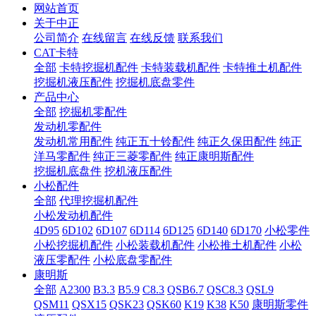
网站首页
关于中正
公司简介
在线留言
在线反馈
联系我们
CAT卡特
全部
卡特挖掘机配件
卡特装载机配件
卡特推土机配件
挖掘机液压配件
挖掘机底盘零件
产品中心
全部
挖掘机零配件
发动机零配件
发动机常用配件
纯正五十铃配件
纯正久保田配件
纯正
洋马零配件
纯正三菱零配件
纯正康明斯配件
挖掘机底盘件
挖机液压配件
小松配件
全部
代理挖掘机配件
小松发动机配件
4D95
6D102
6D107
6D114
6D125
6D140
6D170
小松零件
小松挖掘机配件
小松装载机配件
小松推土机配件
小松
液压零配件
小松底盘零配件
康明斯
全部
A2300
B3.3
B5.9
C8.3
QSB6.7
QSC8.3
QSL9
QSM11
QSX15
QSK23
QSK60
K19
K38
K50
康明斯零件