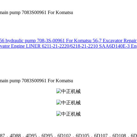
7 main pump 7083S00961 For Komatsu
6 hydraulic pump 708-3S-00961 For Komatsu 56-7 Excavator Repair 
avator Engine LINER 6211-21-2220/6218-21-2210 SAA6D140E-3 Eng
7 main pump 7083S00961 For Komatsu
，4D95，6D95，6D102，6D105，6D107，6D108，6D11