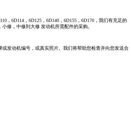
0，6D114，6D125，6D140，6D155，6D170，我们有充足的
小修，中修到大修 发动机所需配件的采购。
牌或发动机编号，或真实照片。我们将帮助您检查并向您发送合