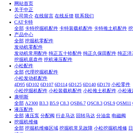
网站首页
关于中正
公司简介
在线留言
在线反馈
联系我们
CAT卡特
全部
卡特挖掘机配件
卡特装载机配件
卡特推土机配件
挖
产品中心
全部
挖掘机零配件
发动机零配件
发动机常用配件
纯正五十铃配件
纯正久保田配件
纯正洋
挖掘机底盘件
挖机液压配件
小松配件
全部
代理挖掘机配件
小松发动机配件
4D95
6D102
6D107
6D114
6D125
6D140
6D170
小松零件
小松挖掘机配件
小松装载机配件
小松推土机配件
小松液
康明斯
全部
A2300
B3.3
B5.9
C8.3
QSB6.7
QSC8.3
QSL9
QSM11
液压配件
全部
液压泵
分配阀
行走马达
回转马达
分油盅
电磁阀
挖掘机维修
全部
挖掘机维修区域
挖掘机常见故障
小松挖掘机维修
日