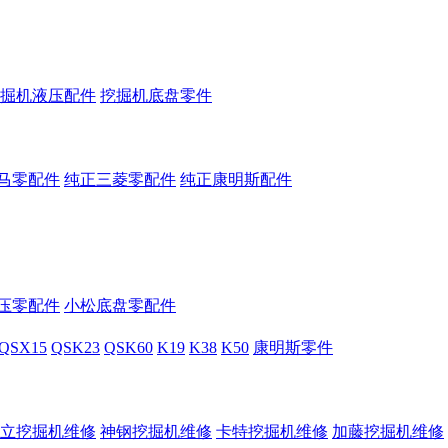
掘机液压配件
挖掘机底盘零件
马零配件
纯正三菱零配件
纯正康明斯配件
压零配件
小松底盘零配件
QSX15
QSK23
QSK60
K19
K38
K50
康明斯零件
立挖掘机维修
神钢挖掘机维修
卡特挖掘机维修
加藤挖掘机维修