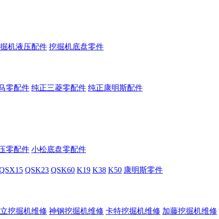
掘机液压配件
挖掘机底盘零件
马零配件
纯正三菱零配件
纯正康明斯配件
压零配件
小松底盘零配件
QSX15
QSK23
QSK60
K19
K38
K50
康明斯零件
立挖掘机维修
神钢挖掘机维修
卡特挖掘机维修
加藤挖掘机维修