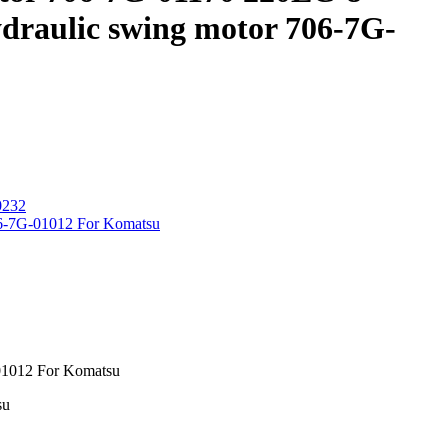
draulic swing motor 706-7G-
0232
06-7G-01012 For Komatsu
01012 For Komatsu
su