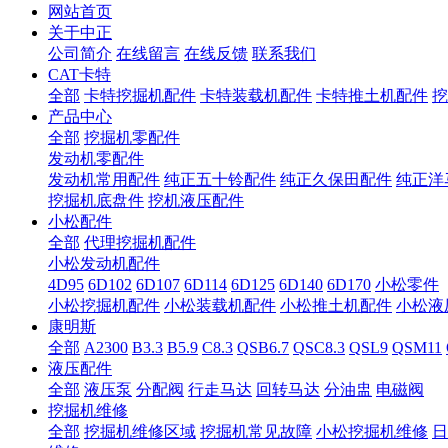
网站首页
关于中正
公司简介
在线留言
在线反馈
联系我们
CAT卡特
全部
卡特挖掘机配件
卡特装载机配件
卡特推土机配件
挖
产品中心
全部
挖掘机零配件
发动机零配件
发动机常用配件
纯正五十铃配件
纯正久保田配件
纯正洋
挖掘机底盘件
挖机液压配件
小松配件
全部
代理挖掘机配件
小松发动机配件
4D95
6D102
6D107
6D114
6D125
6D140
6D170
小松零件
小松挖掘机配件
小松装载机配件
小松推土机配件
小松液
康明斯
全部
A2300
B3.3
B5.9
C8.3
QSB6.7
QSC8.3
QSL9
QSM11
液压配件
全部
液压泵
分配阀
行走马达
回转马达
分油盅
电磁阀
挖掘机维修
全部
挖掘机维修区域
挖掘机常见故障
小松挖掘机维修
日