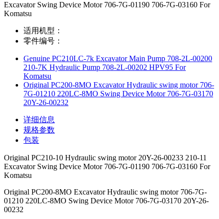
Excavator Swing Device Motor 706-7G-01190 706-7G-03160 For
Komatsu
适用机型：
零件编号：
Genuine PC210LC-7k Excavator Main Pump 708-2L-00200
210-7K Hydraulic Pump 708-2L-00202 HPV95 For
Komatsu
Original PC200-8MO Excavator Hydraulic swing motor 706-
7G-01210 220LC-8MO Swing Device Motor 706-7G-03170
20Y-26-00232
详细信息
规格参数
包装
Original PC210-10 Hydraulic swing motor 20Y-26-00233 210-11
Excavator Swing Device Motor 706-7G-01190 706-7G-03160 For
Komatsu
Original PC200-8MO Excavator Hydraulic swing motor 706-7G-
01210 220LC-8MO Swing Device Motor 706-7G-03170 20Y-26-
00232