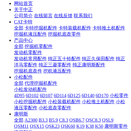
网站首页
关于中正
公司简介
在线留言
在线反馈
联系我们
CAT卡特
全部
卡特挖掘机配件
卡特装载机配件
卡特推土机配件
挖掘机液压配件
挖掘机底盘零件
产品中心
全部
挖掘机零配件
发动机零配件
发动机常用配件
纯正五十铃配件
纯正久保田配件
纯正
洋马零配件
纯正三菱零配件
纯正康明斯配件
挖掘机底盘件
挖机液压配件
小松配件
全部
代理挖掘机配件
小松发动机配件
4D95
6D102
6D107
6D114
6D125
6D140
6D170
小松零件
小松挖掘机配件
小松装载机配件
小松推土机配件
小松
液压零配件
小松底盘零配件
康明斯
全部
A2300
B3.3
B5.9
C8.3
QSB6.7
QSC8.3
QSL9
QSM11
QSX15
QSK23
QSK60
K19
K38
K50
康明斯零件