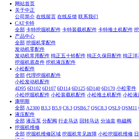
网站首页
关于中正
公司简介
在线留言
在线反馈
联系我们
CAT卡特
全部
卡特挖掘机配件
卡特装载机配件
卡特推土机配件
挖
产品中心
全部
挖掘机零配件
发动机零配件
发动机常用配件
纯正五十铃配件
纯正久保田配件
纯正洋
挖掘机底盘件
挖机液压配件
小松配件
全部
代理挖掘机配件
小松发动机配件
4D95
6D102
6D107
6D114
6D125
6D140
6D170
小松零件
小松挖掘机配件
小松装载机配件
小松推土机配件
小松液
康明斯
全部
A2300
B3.3
B5.9
C8.3
QSB6.7
QSC8.3
QSL9
QSM11
液压配件
全部
液压泵
分配阀
行走马达
回转马达
分油盅
电磁阀
挖掘机维修
全部
挖掘机维修区域
挖掘机常见故障
小松挖掘机维修
日