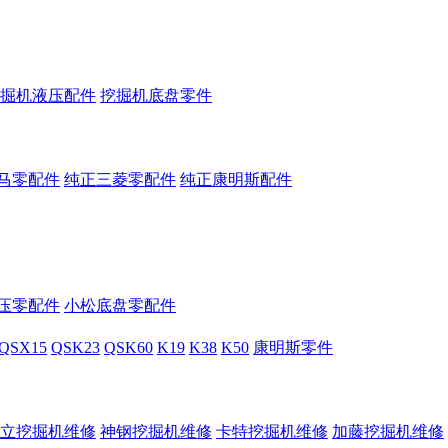
掘机液压配件
挖掘机底盘零件
马零配件
纯正三菱零配件
纯正康明斯配件
压零配件
小松底盘零配件
QSX15
QSK23
QSK60
K19
K38
K50
康明斯零件
立挖掘机维修
神钢挖掘机维修
卡特挖掘机维修
加藤挖掘机维修