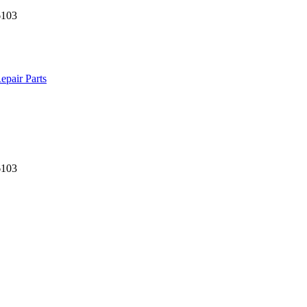
6103
pair Parts
6103