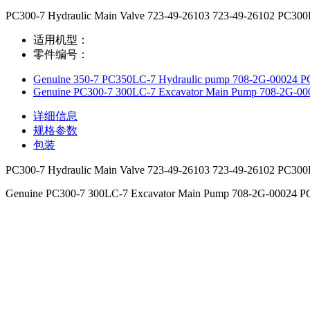
PC300-7 Hydraulic Main Valve 723-49-26103 723-49-26102 PC300L
适用机型：
零件编号：
Genuine 350-7 PC350LC-7 Hydraulic pump 708-2G-00024 PC
Genuine PC300-7 300LC-7 Excavator Main Pump 708-2G-00
详细信息
规格参数
包装
PC300-7 Hydraulic Main Valve 723-49-26103 723-49-26102 PC300L
Genuine PC300-7 300LC-7 Excavator Main Pump 708-2G-00024 PC