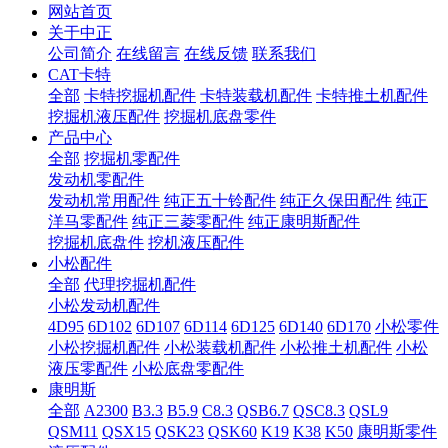
网站首页
关于中正
公司简介
在线留言
在线反馈
联系我们
CAT卡特
全部
卡特挖掘机配件
卡特装载机配件
卡特推土机配件
挖掘机液压配件
挖掘机底盘零件
产品中心
全部
挖掘机零配件
发动机零配件
发动机常用配件
纯正五十铃配件
纯正久保田配件
纯正
洋马零配件
纯正三菱零配件
纯正康明斯配件
挖掘机底盘件
挖机液压配件
小松配件
全部
代理挖掘机配件
小松发动机配件
4D95
6D102
6D107
6D114
6D125
6D140
6D170
小松零件
小松挖掘机配件
小松装载机配件
小松推土机配件
小松
液压零配件
小松底盘零配件
康明斯
全部
A2300
B3.3
B5.9
C8.3
QSB6.7
QSC8.3
QSL9
QSM11
QSX15
QSK23
QSK60
K19
K38
K50
康明斯零件