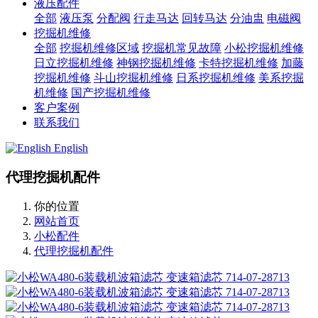
液压配件
全部
液压泵
分配阀
行走马达
回转马达
分油盅
电磁阀
挖掘机维修
全部
挖掘机维修区域
挖掘机常见故障
小松挖掘机维修
日立挖掘机维修
神钢挖掘机维修
卡特挖掘机维修
加藤
挖掘机维修
斗山挖掘机维修
日系挖掘机维修
美系挖掘
机维修
国产挖掘机维修
客户案例
联系我们
English
代理挖掘机配件
你的位置
网站首页
小松配件
代理挖掘机配件