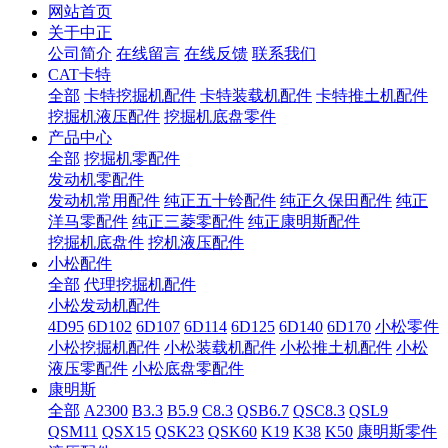
网站首页
关于中正
公司简介
在线留言
在线反馈
联系我们
CAT卡特
全部
卡特挖掘机配件
卡特装载机配件
卡特推土机配件
挖掘机液压配件
挖掘机底盘零件
产品中心
全部
挖掘机零配件
发动机零配件
发动机常用配件
纯正五十铃配件
纯正久保田配件
纯正
洋马零配件
纯正三菱零配件
纯正康明斯配件
挖掘机底盘件
挖机液压配件
小松配件
全部
代理挖掘机配件
小松发动机配件
4D95
6D102
6D107
6D114
6D125
6D140
6D170
小松零件
小松挖掘机配件
小松装载机配件
小松推土机配件
小松
液压零配件
小松底盘零配件
康明斯
全部
A2300
B3.3
B5.9
C8.3
QSB6.7
QSC8.3
QSL9
QSM11
QSX15
QSK23
QSK60
K19
K38
K50
康明斯零件