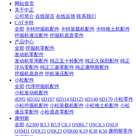
网站首页
关于中正
公司简介
在线留言
在线反馈
联系我们
CAT卡特
全部
卡特挖掘机配件
卡特装载机配件
卡特推土机配件
挖掘机液压配件
挖掘机底盘零件
产品中心
全部
挖掘机零配件
发动机零配件
发动机常用配件
纯正五十铃配件
纯正久保田配件
纯正
洋马零配件
纯正三菱零配件
纯正康明斯配件
挖掘机底盘件
挖机液压配件
小松配件
全部
代理挖掘机配件
小松发动机配件
4D95
6D102
6D107
6D114
6D125
6D140
6D170
小松零件
小松挖掘机配件
小松装载机配件
小松推土机配件
小松
液压零配件
小松底盘零配件
康明斯
全部
A2300
B3.3
B5.9
C8.3
QSB6.7
QSC8.3
QSL9
QSM11
QSX15
QSK23
QSK60
K19
K38
K50
康明斯零件