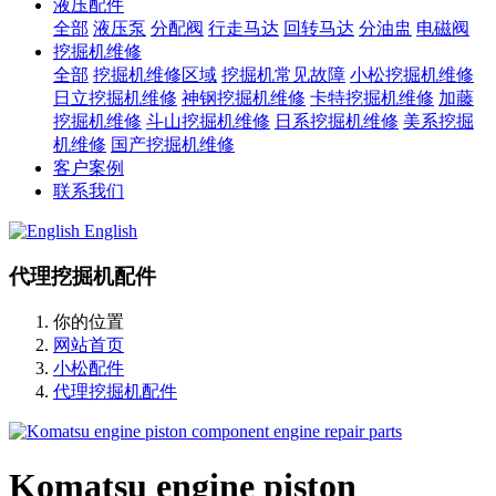
液压配件
全部
液压泵
分配阀
行走马达
回转马达
分油盅
电磁阀
挖掘机维修
全部
挖掘机维修区域
挖掘机常见故障
小松挖掘机维修
日立挖掘机维修
神钢挖掘机维修
卡特挖掘机维修
加藤
挖掘机维修
斗山挖掘机维修
日系挖掘机维修
美系挖掘
机维修
国产挖掘机维修
客户案例
联系我们
English
代理挖掘机配件
你的位置
网站首页
小松配件
代理挖掘机配件
Komatsu engine piston