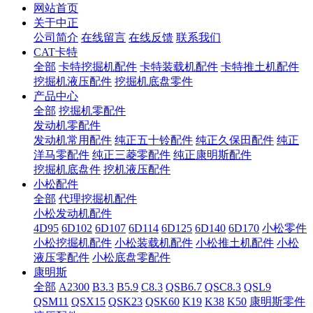
网站首页
关于中正
公司简介
在线留言
在线反馈
联系我们
CAT卡特
全部
卡特挖掘机配件
卡特装载机配件
卡特推土机配件
挖掘机液压配件
挖掘机底盘零件
产品中心
全部
挖掘机零配件
发动机零配件
发动机常用配件
纯正五十铃配件
纯正久保田配件
纯正
洋马零配件
纯正三菱零配件
纯正康明斯配件
挖掘机底盘件
挖机液压配件
小松配件
全部
代理挖掘机配件
小松发动机配件
4D95
6D102
6D107
6D114
6D125
6D140
6D170
小松零件
小松挖掘机配件
小松装载机配件
小松推土机配件
小松
液压零配件
小松底盘零配件
康明斯
全部
A2300
B3.3
B5.9
C8.3
QSB6.7
QSC8.3
QSL9
QSM11
QSX15
QSK23
QSK60
K19
K38
K50
康明斯零件