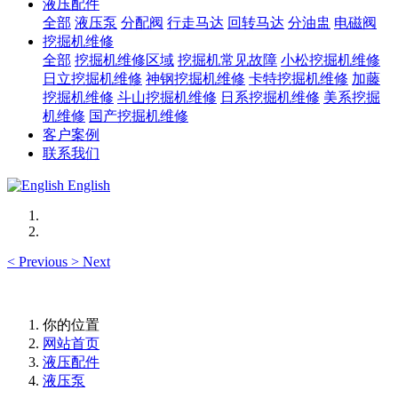
液压配件
全部
液压泵
分配阀
行走马达
回转马达
分油盅
电磁阀
挖掘机维修
全部
挖掘机维修区域
挖掘机常见故障
小松挖掘机维修
日立挖掘机维修
神钢挖掘机维修
卡特挖掘机维修
加藤
挖掘机维修
斗山挖掘机维修
日系挖掘机维修
美系挖掘
机维修
国产挖掘机维修
客户案例
联系我们
English
<
Previous
>
Next
你的位置
网站首页
液压配件
液压泵