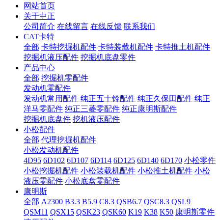
网站首页
关于中正
公司简介
在线留言
在线反馈
联系我们
CAT卡特
全部
卡特挖掘机配件
卡特装载机配件
卡特推土机配件
挖掘机液压配件
挖掘机底盘零件
产品中心
全部
挖掘机零配件
发动机零配件
发动机常用配件
纯正五十铃配件
纯正久保田配件
纯正
洋马零配件
纯正三菱零配件
纯正康明斯配件
挖掘机底盘件
挖机液压配件
小松配件
全部
代理挖掘机配件
小松发动机配件
4D95
6D102
6D107
6D114
6D125
6D140
6D170
小松零件
小松挖掘机配件
小松装载机配件
小松推土机配件
小松
液压零配件
小松底盘零配件
康明斯
全部
A2300
B3.3
B5.9
C8.3
QSB6.7
QSC8.3
QSL9
QSM11
QSX15
QSK23
QSK60
K19
K38
K50
康明斯零件