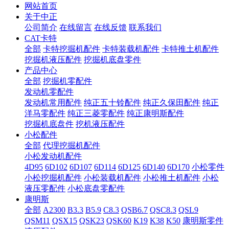
网站首页
关于中正
公司简介
在线留言
在线反馈
联系我们
CAT卡特
全部
卡特挖掘机配件
卡特装载机配件
卡特推土机配件
挖掘机液压配件
挖掘机底盘零件
产品中心
全部
挖掘机零配件
发动机零配件
发动机常用配件
纯正五十铃配件
纯正久保田配件
纯正
洋马零配件
纯正三菱零配件
纯正康明斯配件
挖掘机底盘件
挖机液压配件
小松配件
全部
代理挖掘机配件
小松发动机配件
4D95
6D102
6D107
6D114
6D125
6D140
6D170
小松零件
小松挖掘机配件
小松装载机配件
小松推土机配件
小松
液压零配件
小松底盘零配件
康明斯
全部
A2300
B3.3
B5.9
C8.3
QSB6.7
QSC8.3
QSL9
QSM11
QSX15
QSK23
QSK60
K19
K38
K50
康明斯零件