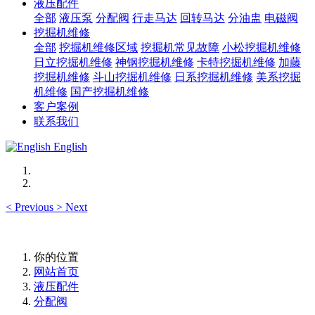
液压配件
全部
液压泵
分配阀
行走马达
回转马达
分油盅
电磁阀
挖掘机维修
全部
挖掘机维修区域
挖掘机常见故障
小松挖掘机维修
日立挖掘机维修
神钢挖掘机维修
卡特挖掘机维修
加藤
挖掘机维修
斗山挖掘机维修
日系挖掘机维修
美系挖掘
机维修
国产挖掘机维修
客户案例
联系我们
English
<
Previous
>
Next
你的位置
网站首页
液压配件
分配阀