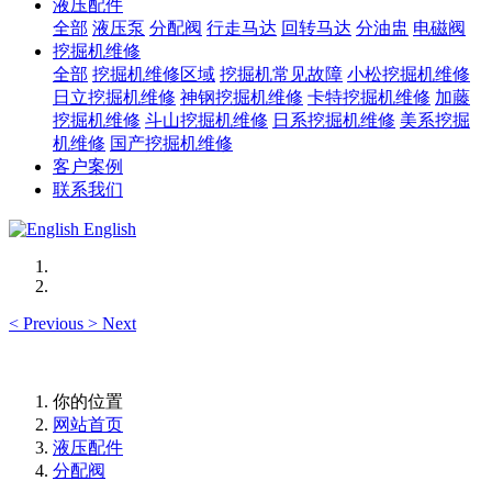
液压配件
全部
液压泵
分配阀
行走马达
回转马达
分油盅
电磁阀
挖掘机维修
全部
挖掘机维修区域
挖掘机常见故障
小松挖掘机维修
日立挖掘机维修
神钢挖掘机维修
卡特挖掘机维修
加藤
挖掘机维修
斗山挖掘机维修
日系挖掘机维修
美系挖掘
机维修
国产挖掘机维修
客户案例
联系我们
English
<
Previous
>
Next
你的位置
网站首页
液压配件
分配阀