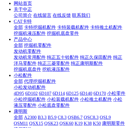
网站首页
关于中正
公司简介
在线留言
在线反馈
联系我们
CAT卡特
全部
卡特挖掘机配件
卡特装载机配件
卡特推土机配件
挖掘机液压配件
挖掘机底盘零件
产品中心
全部
挖掘机零配件
发动机零配件
发动机常用配件
纯正五十铃配件
纯正久保田配件
纯正
洋马零配件
纯正三菱零配件
纯正康明斯配件
挖掘机底盘件
挖机液压配件
小松配件
全部
代理挖掘机配件
小松发动机配件
4D95
6D102
6D107
6D114
6D125
6D140
6D170
小松零件
小松挖掘机配件
小松装载机配件
小松推土机配件
小松
液压零配件
小松底盘零配件
康明斯
全部
A2300
B3.3
B5.9
C8.3
QSB6.7
QSC8.3
QSL9
QSM11
QSX15
QSK23
QSK60
K19
K38
K50
康明斯零件