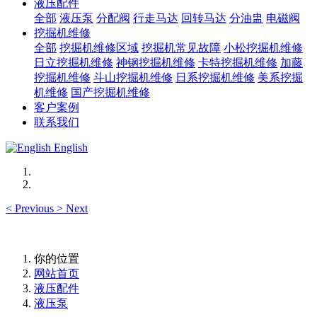
液压配件
全部
液压泵
分配阀
行走马达
回转马达
分油盅
电磁阀
挖掘机维修
全部
挖掘机维修区域
挖掘机常见故障
小松挖掘机维修
日立挖掘机维修
神钢挖掘机维修
卡特挖掘机维修
加藤
挖掘机维修
斗山挖掘机维修
日系挖掘机维修
美系挖掘
机维修
国产挖掘机维修
客户案例
联系我们
English
<
Previous
>
Next
你的位置
网站首页
液压配件
液压泵