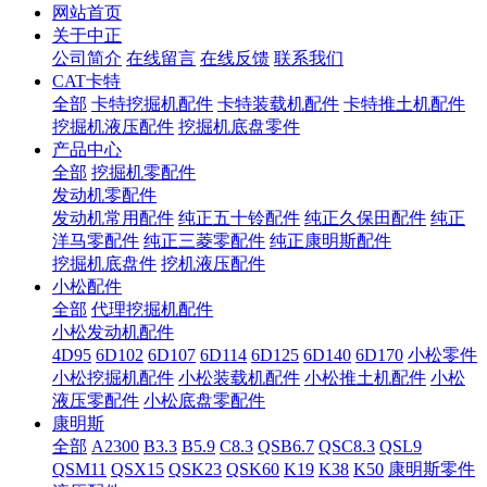
网站首页
关于中正
公司简介
在线留言
在线反馈
联系我们
CAT卡特
全部
卡特挖掘机配件
卡特装载机配件
卡特推土机配件
挖掘机液压配件
挖掘机底盘零件
产品中心
全部
挖掘机零配件
发动机零配件
发动机常用配件
纯正五十铃配件
纯正久保田配件
纯正
洋马零配件
纯正三菱零配件
纯正康明斯配件
挖掘机底盘件
挖机液压配件
小松配件
全部
代理挖掘机配件
小松发动机配件
4D95
6D102
6D107
6D114
6D125
6D140
6D170
小松零件
小松挖掘机配件
小松装载机配件
小松推土机配件
小松
液压零配件
小松底盘零配件
康明斯
全部
A2300
B3.3
B5.9
C8.3
QSB6.7
QSC8.3
QSL9
QSM11
QSX15
QSK23
QSK60
K19
K38
K50
康明斯零件