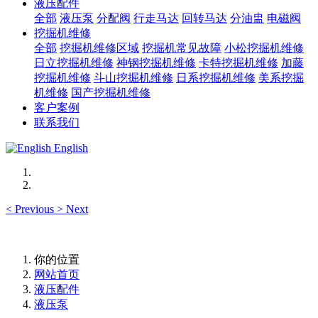
液压配件
全部
液压泵
分配阀
行走马达
回转马达
分油盅
电磁阀
挖掘机维修
全部
挖掘机维修区域
挖掘机常见故障
小松挖掘机维修
日立挖掘机维修
神钢挖掘机维修
卡特挖掘机维修
加藤
挖掘机维修
斗山挖掘机维修
日系挖掘机维修
美系挖掘
机维修
国产挖掘机维修
客户案例
联系我们
English
<
Previous
>
Next
你的位置
网站首页
液压配件
液压泵