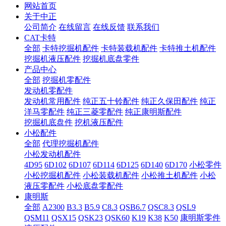
网站首页
关于中正
公司简介
在线留言
在线反馈
联系我们
CAT卡特
全部
卡特挖掘机配件
卡特装载机配件
卡特推土机配件
挖掘机液压配件
挖掘机底盘零件
产品中心
全部
挖掘机零配件
发动机零配件
发动机常用配件
纯正五十铃配件
纯正久保田配件
纯正
洋马零配件
纯正三菱零配件
纯正康明斯配件
挖掘机底盘件
挖机液压配件
小松配件
全部
代理挖掘机配件
小松发动机配件
4D95
6D102
6D107
6D114
6D125
6D140
6D170
小松零件
小松挖掘机配件
小松装载机配件
小松推土机配件
小松
液压零配件
小松底盘零配件
康明斯
全部
A2300
B3.3
B5.9
C8.3
QSB6.7
QSC8.3
QSL9
QSM11
QSX15
QSK23
QSK60
K19
K38
K50
康明斯零件