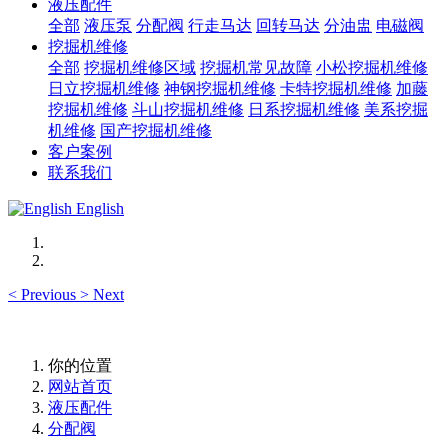
液压配件
全部
液压泵
分配阀
行走马达
回转马达
分油盅
电磁阀
挖掘机维修
全部
挖掘机维修区域
挖掘机常见故障
小松挖掘机维修
日立挖掘机维修
神钢挖掘机维修
卡特挖掘机维修
加藤
挖掘机维修
斗山挖掘机维修
日系挖掘机维修
美系挖掘
机维修
国产挖掘机维修
客户案例
联系我们
English
<
Previous
>
Next
你的位置
网站首页
液压配件
分配阀