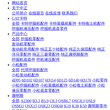
网站首页
关于中正
公司简介
在线留言
在线反馈
联系我们
CAT卡特
全部
卡特挖掘机配件
卡特装载机配件
卡特推土机配件
挖掘机液压配件
挖掘机底盘零件
产品中心
全部
挖掘机零配件
发动机零配件
发动机常用配件
纯正五十铃配件
纯正久保田配件
纯正
洋马零配件
纯正三菱零配件
纯正康明斯配件
挖掘机底盘件
挖机液压配件
小松配件
全部
代理挖掘机配件
小松发动机配件
4D95
6D102
6D107
6D114
6D125
6D140
6D170
小松零件
小松挖掘机配件
小松装载机配件
小松推土机配件
小松
液压零配件
小松底盘零配件
康明斯
全部
A2300
B3.3
B5.9
C8.3
QSB6.7
QSC8.3
QSL9
QSM11
QSX15
QSK23
QSK60
K19
K38
K50
康明斯零件