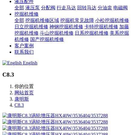
液压配件
全部
液压泵
分配阀
行走马达
回转马达
分油盅
电磁阀
挖掘机维修
全部
挖掘机维修区域
挖掘机常见故障
小松挖掘机维修
日立挖掘机维修
神钢挖掘机维修
卡特挖掘机维修
加藤
挖掘机维修
斗山挖掘机维修
日系挖掘机维修
美系挖掘
机维修
国产挖掘机维修
客户案例
联系我们
English
C8.3
你的位置
网站首页
康明斯
C8.3