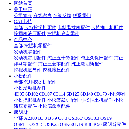
网站首页
关于中正
公司简介
在线留言
在线反馈
联系我们
CAT卡特
全部
卡特挖掘机配件
卡特装载机配件
卡特推土机配件
挖掘机液压配件
挖掘机底盘零件
产品中心
全部
挖掘机零配件
发动机零配件
发动机常用配件
纯正五十铃配件
纯正久保田配件
纯正
洋马零配件
纯正三菱零配件
纯正康明斯配件
挖掘机底盘件
挖机液压配件
小松配件
全部
代理挖掘机配件
小松发动机配件
4D95
6D102
6D107
6D114
6D125
6D140
6D170
小松零件
小松挖掘机配件
小松装载机配件
小松推土机配件
小松
液压零配件
小松底盘零配件
康明斯
全部
A2300
B3.3
B5.9
C8.3
QSB6.7
QSC8.3
QSL9
QSM11
QSX15
QSK23
QSK60
K19
K38
K50
康明斯零件